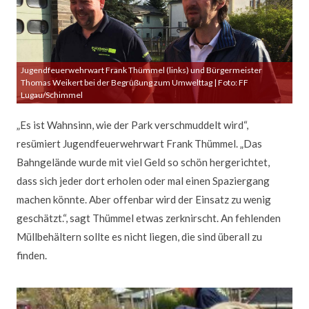
Jugendfeuerwehrwart Frank Thümmel (links) und Bürgermeister
Thomas Weikert bei der Begrüßung zum Umwelttag | Foto: FF
Lugau/Schimmel
„Es ist Wahnsinn, wie der Park verschmuddelt wird“,
resümiert Jugendfeuerwehrwart Frank Thümmel. „Das
Bahngelände wurde mit viel Geld so schön hergerichtet,
dass sich jeder dort erholen oder mal einen Spaziergang
machen könnte. Aber offenbar wird der Einsatz zu wenig
geschätzt.“, sagt Thümmel etwas zerknirscht. An fehlenden
Müllbehältern sollte es nicht liegen, die sind überall zu
finden.