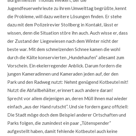
Bürgermeister Thomas Weikert, der die
Jugendfeuerwehrleute zu ihrem Umwelttag begrüßte, kennt
die Probleme, will dazu weitere Lösungen finden. Er stehe
dazu mit dem Polizeirevier Stollberg in Kontakt, lässt er
wissen, denn die Situation störe ihn auch. Auch wisse er, dass
der Zustand der Liegewiesen nach dem Winter nicht der
beste war. Mit dem schmelzenden Schnee kamen die wohl
durch die Kälte konservierten „Hundehaufen“ allesamt zum
Vorschein. Ein ekelerregender Anblick. Darum fordern die
jungen Kameradinnen und Kameraden jeden auf, der den
Park und den Radweg nutzt: Nehmt genügend Kotbeutel mit!
Nutzt die Abfallbehälter, erinnert auch andere daran!
Sprecht vor allem diejenigen an, deren Müll ihnen mal wieder
einfach „aus der Hand rutscht“. Und sie fordern ganz offiziell:
Die Stadt möge doch dem Beispiel anderer Ortschaften und
Parks folgen, die zumindest ein paar „Tütenspender“
aufgestellt haben, damit fehlende Kotbeutel auch keine