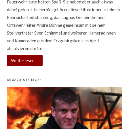
geeignet sei. Für uns Feuerwehrleute immer eine schwer zu
Feuerwehrleute hatten Spaß. Sie haben aber auch etwas
beantwortende Frage, denn an das „Ideal“ eines
dabei gelernt. Immerhin gehören diese Situationen zu einem
Feuerwehrmanns - und selbstverständlich auch einer
Fahrsicherheitstraining, das Lugaus Gemeinde- und
Feuerwehrfrau - kommen wir alle nicht ran: Irgendwas ist
Ortswehrleiter André Böhme gemeinsam mit seinem
immer.
Stellvertreter Sven Schimmel und weiteren Kameradinnen
und Kameraden aus dem Erzgebirgskreis im April
Athletisch,
Weiterlesen …
absolvieren durfte.
praktisch,
klug
„Fährste
Weiterlesen …
-
quer,
„Ideal“
siehste
05.02.2016 17:15
Uhr
ist
mehr!“
eben
nicht
„normal“