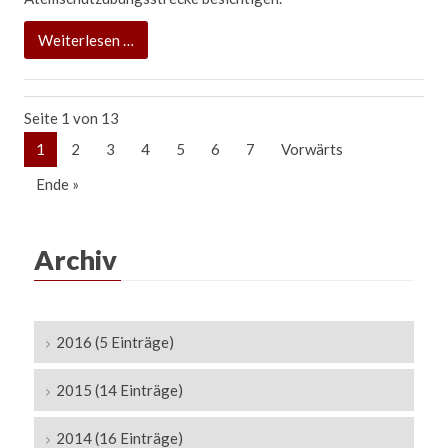
JF-
Weiterlesen …
Ausbildungswochenende
trotz
Seite 1 von 13
Regenwetter
voller
1
2
3
4
5
6
7
Vorwärts
Erfolg
Ende »
Archiv
2016 (5 Einträge)
2015 (14 Einträge)
2014 (16 Einträge)