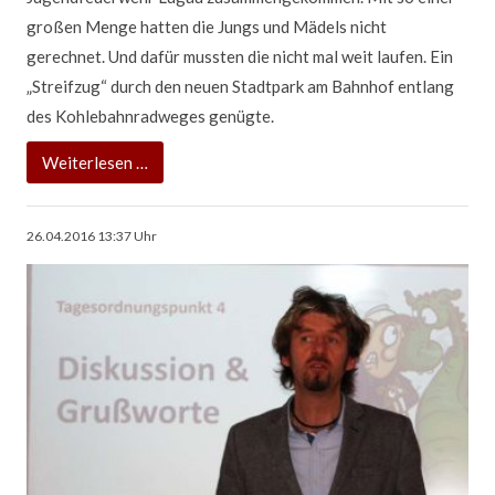
Ortsfeuerwehr Lugau ein moderner Bau zur Verfügung,
großen Menge hatten die Jungs und Mädels nicht
der im Augenblick allen gesetzlichen Anforderungen in
gerechnet. Und dafür mussten die nicht mal weit laufen. Ein
vollem Umfang gerecht wird.
„Streifzug“ durch den neuen Stadtpark am Bahnhof entlang
des Kohlebahnradweges genügte.
Bürgermeister:
Weiterlesen …
„Die
Ein
Weiterlesen …
Stadt
Anhänger
hat
voll
Wort
26.04.2016 13:37
Uhr
Müll
gehalten!“
aus
dem
Stadtpark
„Fährste quer, siehste mehr!“