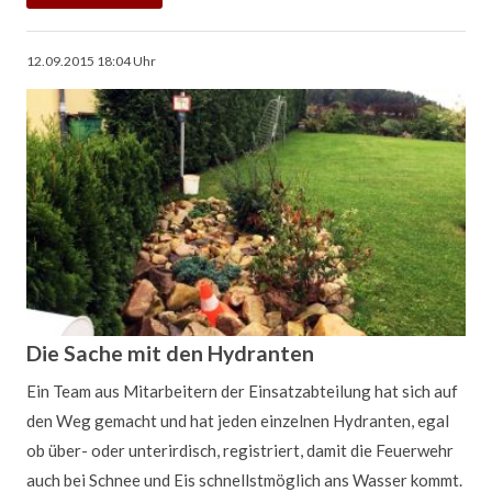
praktisch,
klug
12.09.2015 18:04
Uhr
-
„Ideal“
ist
eben
nicht
„normal“
Die Sache mit den Hydranten
Ein Team aus Mitarbeitern der Einsatzabteilung hat sich auf
den Weg gemacht und hat jeden einzelnen Hydranten, egal
ob über- oder unterirdisch, registriert, damit die Feuerwehr
auch bei Schnee und Eis schnellstmöglich ans Wasser kommt.