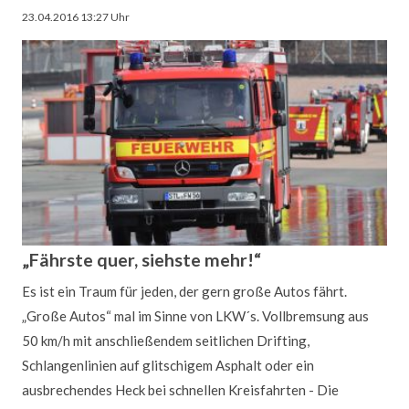
Stadt
23.04.2016 13:27
Uhr
hat
Wort
gehalten!“
Athletisch, praktisch, klug - „Ideal“ ist eben
nicht „normal“
„Fährste quer, siehste mehr!“
LUGAU. „Ihr sucht doch Leute für die Feuerwehr“, wurde ich
letztens angesprochen. „Ja, die suchen wir. Und zwar
Es ist ein Traum für jeden, der gern große Autos fährt.
immer.“, war meine Antwort. Das scheint mein Gegenüber
„Große Autos“ mal im Sinne von LKW´s. Vollbremsung aus
nicht sonderlich zufriedengestellt zu haben, denn noch
50 km/h mit anschließendem seitlichen Drifting,
lange blieb dessen Gesicht in einer erwartungsvollen
Schlangenlinien auf glitschigem Asphalt oder ein
Haltung. Wissen wollte er schließlich, ob er denn dafür
ausbrechendes Heck bei schnellen Kreisfahrten - Die