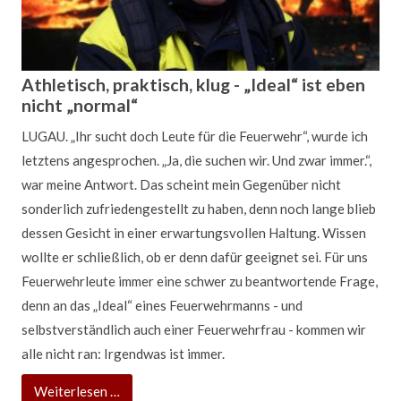
73-jähriger bei Wohnungsbrand verletzt
URSPRUNG: Der 73-jährige Besitzer eines Bauernhauses
im
Lugau
er Ortsteil Ursprung wurde am Mittwoch
Athletisch, praktisch, klug - „Ideal“ ist eben
(05.10.2016) bei einem Wohnhausbrand verletzt. Er
nicht „normal“
musste mit Verdacht auf Rauchgasvergiftung in ein
LUGAU. „Ihr sucht doch Leute für die Feuerwehr“, wurde ich
Krankenhaus eingeliefert werden. Sein Haus wurde bei dem
letztens angesprochen. „Ja, die suchen wir. Und zwar immer.“,
Brand so stark beschädigt, dass es nun nicht mehr
war meine Antwort. Das scheint mein Gegenüber nicht
bewohnbar ist. Es besteht Einsturzgefahr.
sonderlich zufriedengestellt zu haben, denn noch lange blieb
dessen Gesicht in einer erwartungsvollen Haltung. Wissen
73-
Weiterlesen …
wollte er schließlich, ob er denn dafür geeignet sei. Für uns
jähriger
Feuerwehrleute immer eine schwer zu beantwortende Frage,
bei
denn an das „Ideal“ eines Feuerwehrmanns - und
Wohnungsbrand
selbstverständlich auch einer Feuerwehrfrau - kommen wir
verletzt
alle nicht ran: Irgendwas ist immer.
Athletisch,
Weiterlesen …