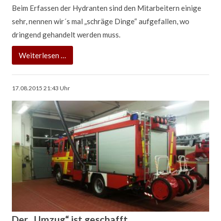
Beim Erfassen der Hydranten sind den Mitarbeitern einige
sehr, nennen wir´s mal „schräge Dinge“ aufgefallen, wo
dringend gehandelt werden muss.
Die
Weiterlesen …
Sache
mit
17.08.2015 21:43
Uhr
den
Hydranten
Der „Umzug“ ist geschafft