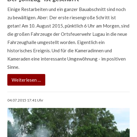
Einige Restarbeiten und ein ganzer Bauabschnitt sind noch
zu bewältigen. Aber: Der erste riesengroße Schritt ist
getan! Am 10. August 2015, pünktlich 6 Uhr am Morgen, sind
die großen Fahrzeuge der Ortsfeuerwehr Lugau in die neue
Fahrzeughalle umgestellt worden. Eigentlich ein
historisches Ereignis. Und für die Kameradinnen und
Kameraden eine interessante Umgewöhnung - im positiven
Sinne.
Der
Weiterlesen …
„Umzug“
ist
04.07.2015 17:41
Uhr
geschafft