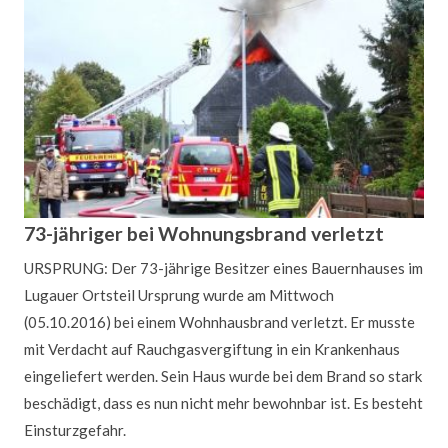
Ein Anhänger voll Müll aus dem Stadtpark
LUGAU. Das Ergebnis ist beeindruckend: Ein ganzer
Anhänger voller Müllsäcke ist zum Umwelttag der
Jugendfeuerwehr Lugau zusammengekommen. Mit so einer
großen Menge hatten die Jungs und Mädels nicht
gerechnet. Und dafür mussten die nicht mal weit laufen. Ein
73-jähriger bei Wohnungsbrand verletzt
„Streifzug“ durch den neuen Stadtpark am Bahnhof entlang
URSPRUNG: Der 73-jährige Besitzer eines Bauernhauses im
des Kohlebahnradweges genügte.
Lugau
er Ortsteil Ursprung wurde am Mittwoch
Ein
Weiterlesen …
(05.10.2016) bei einem Wohnhausbrand verletzt. Er musste
Anhänger
mit Verdacht auf Rauchgasvergiftung in ein Krankenhaus
voll
eingeliefert werden. Sein Haus wurde bei dem Brand so stark
Müll
beschädigt, dass es nun nicht mehr bewohnbar ist. Es besteht
aus
Einsturzgefahr.
dem