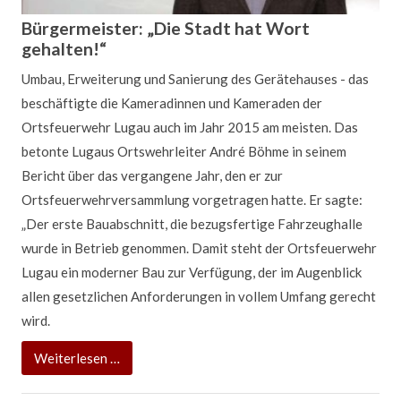
Es ist ein Traum für jeden, der gern große Autos fährt.
Bürgermeister: „Die Stadt hat Wort
„Große Autos“ mal im Sinne von LKW´s. Vollbremsung aus
gehalten!“
50 km/h mit anschließendem seitlichen Drifting,
Umbau, Erweiterung und Sanierung des Gerätehauses - das
Schlangenlinien auf glitschigem Asphalt oder ein
beschäftigte die Kameradinnen und Kameraden der
ausbrechendes Heck bei schnellen Kreisfahrten - Die
Ortsfeuerwehr Lugau auch im Jahr 2015 am meisten. Das
Feuerwehrleute hatten Spaß. Sie haben aber auch etwas
betonte Lugaus Ortswehrleiter André Böhme in seinem
dabei gelernt. Immerhin gehören diese Situationen zu
Bericht über das vergangene Jahr, den er zur
einem Fahrsicherheitstraining, das Lugaus Gemeinde- und
Ortsfeuerwehrversammlung vorgetragen hatte. Er sagte:
Ortswehrleiter André Böhme gemeinsam mit seinem
„Der erste Bauabschnitt, die bezugsfertige Fahrzeughalle
Stellvertreter Sven Schimmel und weiteren Kameradinnen
wurde in Betrieb genommen. Damit steht der Ortsfeuerwehr
und Kameraden aus dem Erzgebirgskreis im April
Lugau ein moderner Bau zur Verfügung, der im Augenblick
absolvieren durfte.
allen gesetzlichen Anforderungen in vollem Umfang gerecht
„Fährste
Weiterlesen …
wird.
quer,
Bürgermeister:
Weiterlesen …
siehste
„Die
mehr!“