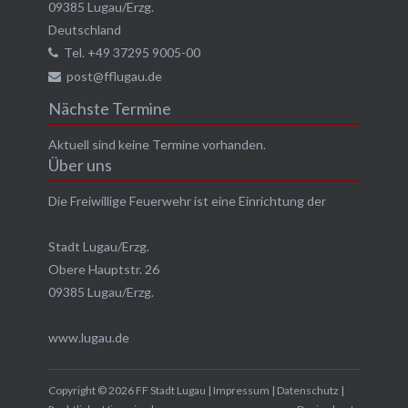
09385
Lugau/Erzg.
Deutschland
Tel.
+49 37295 9005-00
post@fflugau.de
Nächste Termine
Aktuell sind keine Termine vorhanden.
Über uns
Die Freiwillige Feuerwehr ist eine Einrichtung der
Stadt Lugau/Erzg.
Obere Hauptstr. 26
09385 Lugau/Erzg.
www.lugau.de
Diese Seite verwendet Cookies. Indem Sie diese Seite benutzen,
Copyright © 2026 FF Stadt Lugau |
Impressum
|
Datenschutz
|
erklären Sie sich damit einverstanden.
Verstanden!