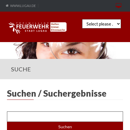
WWW.LUGAU.DE
Zielseite
SUCHE
Suchen / Suchergebnisse
Suc